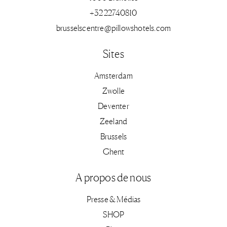
+32 22740810
brusselscentre@pillowshotels.com
Sites
Amsterdam
Zwolle
Deventer
Zeeland
Brussels
Ghent
A propos de nous
Presse & Médias
SHOP