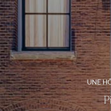
UNE H
P