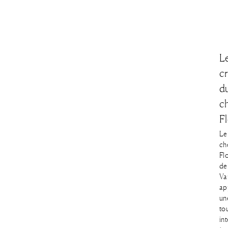
L
c
d
c
Fl
Le
ch
Flo
de
Va
ap
un
to
in