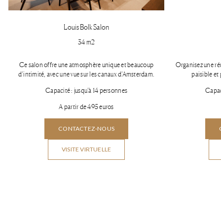
Louis Bolk Salon​
34 m2
Ce salon offre une atmosphère unique et beaucoup
Organisez une ré
d’intimité, avec une vue sur les canaux d’Amsterdam.
paisible et
Capacité : jusqu’à 14 personnes
Capac
A partir de 495 euros
CONTACTEZ-NOUS
VISITE VIRTUELLE