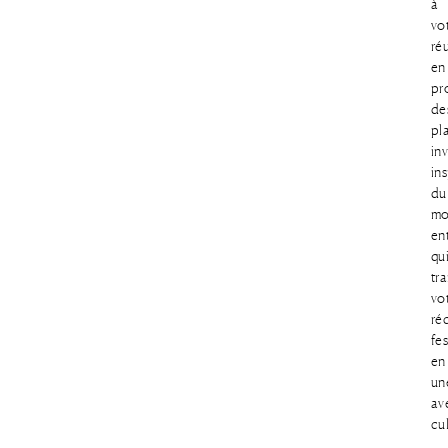
à
vo
ré
en
pr
de
pl
inv
ins
du
mo
ent
qu
tr
vo
ré
fes
en
un
av
cul