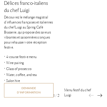
Délices franco-italiens
du chef Luigi
Découvrez le mélange magistral
d’influences françaises et italiennes
du chef Luigi au Spring Café
Brasserie, qui propose des saveurs
vibrantes et saisonnières conçues
pour rehausser votre réception
festive.
4-course festive menu
Wine pairing
Glass of prosecco
Water, coffee, and tea
Salon hire
DEMANDE
Menu festif du chef
D'INFORMATION
Luigi
1
/
2