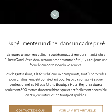
Expérimenter un dîner dans un cadre privé
Savourez un moment culinaire ou décontracté en toute intimité chez
Pillows Gand. Avec deux restaurants dans notre hôtel, il y a toujours une
formule qui correspond à vos envies.
Les élégants salons, à la fois chaleureux et inspirants, sont l’endroit idéal
pour un dîner en petit comité, tant pour les occasions privées que
professionnelles. Pillows Grand Boutique Hotel Reylof se situe à
seulement 500 mètres du centre historique et est facilement accessible
en taxi, en voiture ou en transports publics.
CONTACTEZ-NOUS
VOIR LA VISITE VIRTUELLE