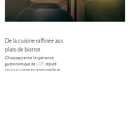
De la cuisine raffinée aux
plats de bistrot
Choisissez entre l’expérience
gastronomique de
LOF
, réputé
pour sa cuisine exceptionnelle et
ses commentaires élogieux. En
complément des menus réguliers,
un élégant menu en 4 services est
proposé les mercredis et jeudis a
€85 par personne, avec un accord
mets et vins soigneusement
sélectionné à €50 par personne.
Vous pouvez egalement profiter de
l’atmosphère détendue du
d’Olivier