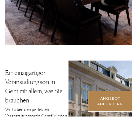
Ein einzigartiger
Veranstaltungsort in
Gent mit allem, was Sie
ANGEBOT
brauchen
ANFORDERN
Wir haben den perfekten
Veranstaltungsort in Gent für jeden
Anlass wie ein privates Abendessen
oder ein Jubiläum. Lassen Sie uns
Ihre Veranstaltung zu einem