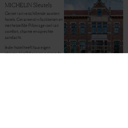
MICHELIN Sleutels
Geniet van verschillende soorten
hotels. Gevarieerd in faciliteiten en
met hetzelfde Pillows gevoel van
comfort, charme en oprechte
aandacht.
Ieder hotel heeft haar eigen
charme. Het Pillows gevoel met de
heerlijke bedden opgemaakt met
het fijnste bedlinnen van Egyptisch
katoen, de zalige gerechten en de
vriendelijke sfeer ervaar je overal.
Pillows Maurits at
BEKIJK LOCATIES
the Park,
Amsterdam