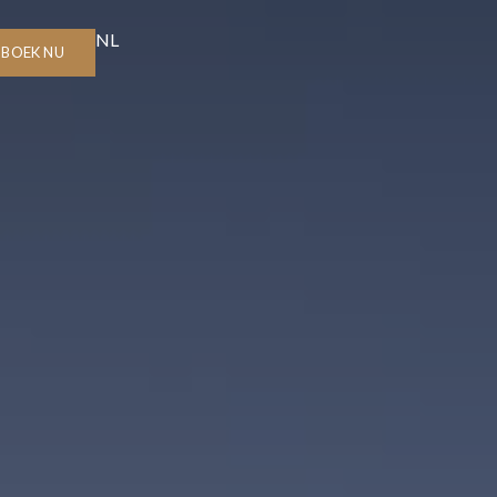
NL
BOEK NU