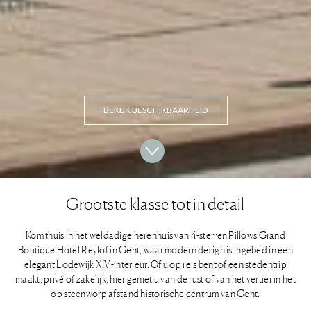
BEKIJK BESCHIKBAARHEID
Grootste klasse tot in detail
Kom thuis in het weldadige herenhuis van 4-sterren Pillows Grand
Boutique Hotel Reylof in Gent, waar modern design is ingebed in een
elegant Lodewijk XIV-interieur. Of u op reis bent of een stedentrip
maakt, privé of zakelijk, hier geniet u van de rust of van het vertier in het
op steenworp afstand historische centrum van Gent.