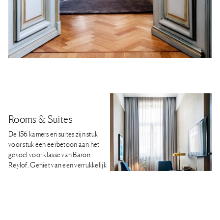
Rooms & Suites
De 156 kamers en suites zijn stuk
voor stuk een eerbetoon aan het
gevoel voor klasse van Baron
Reylof. Geniet van een verrukkelijk
bed, het beste bedlinnen van
Fables
& Feathers
, zachte vloerbedekking
en kunst aan de wand die voor elke
kamer apart is uitgekozen.