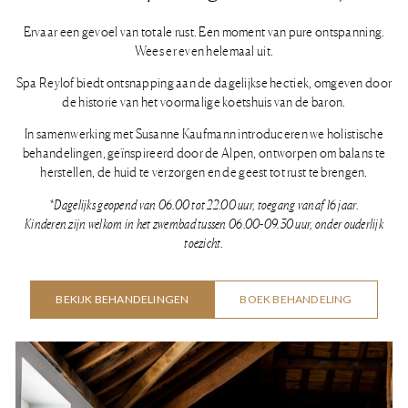
Ervaar een gevoel van totale rust. Een moment van pure ontspanning.
Wees er even helemaal uit.
Spa Reylof biedt ontsnapping aan de dagelijkse hectiek, omgeven door
de historie van het voormalige koetshuis van de baron.
In samenwerking met Susanne Kaufmann introduceren we holistische
behandelingen, geïnspireerd door de Alpen, ontworpen om balans te
herstellen, de huid te verzorgen en de geest tot rust te brengen.
*Dagelijks geopend van 06.00 tot 22.00 uur, toegang vanaf 16 jaar.
Kinderen zijn welkom in het zwembad tussen 06.00-09.30 uur, onder ouderlijk
toezicht.
BEKIJK BEHANDELINGEN
BOEK BEHANDELING