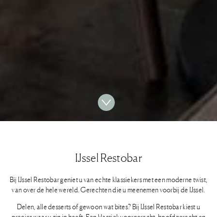
IJssel Restobar
Bij IJssel Restobar geniet u van echte klassiekers met een moderne twist,
van over de hele wereld. Gerechten die u meenemen voorbij de IJssel.
Delen, alle desserts of gewoon wat bites? Bij IJssel Restobar kiest u
precies waar u zin in heeft. Een klassiek voorgerecht, hoofdgerecht en