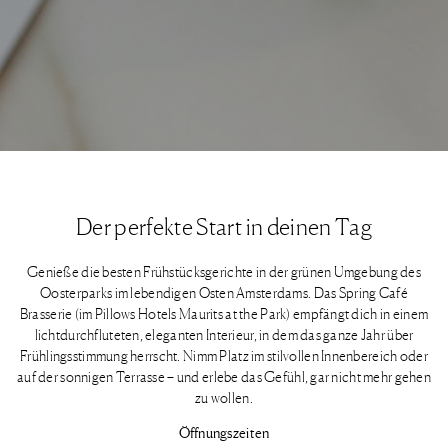
Der perfekte Start in deinen Tag
Genieße die besten Frühstücksgerichte in der grünen Umgebung des
Oosterparks im lebendigen Osten Amsterdams. Das Spring Café
Brasserie (im Pillows Hotels Maurits at the Park) empfängt dich in einem
lichtdurchfluteten, eleganten Interieur, in dem das ganze Jahr über
Frühlingsstimmung herrscht. Nimm Platz im stilvollen Innenbereich oder
auf der sonnigen Terrasse – und erlebe das Gefühl, gar nicht mehr gehen
zu wollen.
Öffnungszeiten