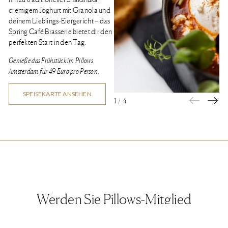
cremigem Joghurt mit Granola und
deinem Lieblings-Eiergericht – das
Spring Café Brasserie bietet dir den
perfekten Start in den Tag.
Genieße das Frühstück im Pillows
Amsterdam für 49 Euro pro Person.
SPEISEKARTE ANSEHEN
1
/
4
Werden Sie Pillows-Mitglied
Melden Sie sich für den Newsletter an und erhalten Sie