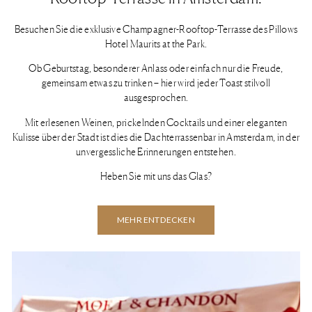
Besuchen Sie die exklusive Champagner-Rooftop-Terrasse des Pillows
Hotel Maurits at the Park.
Ob Geburtstag, besonderer Anlass oder einfach nur die Freude,
gemeinsam etwas zu trinken – hier wird jeder Toast stilvoll
ausgesprochen.
Mit erlesenen Weinen, prickelnden Cocktails und einer eleganten
Kulisse über der Stadt ist dies die Dachterrassenbar in Amsterdam, in der
unvergessliche Erinnerungen entstehen.
Heben Sie mit uns das Glas?
MEHR ENTDECKEN