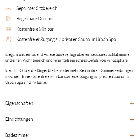
Separater Sitzbereich
Begehbare Dusche
Kostenfreie Minibar
Kostenfreier Zugang zur privaten Sauna im Urban Spa
Elegant und einladend – diese Suite verfügt über ein separates Schlafzimmer
und einen Wohnbereich und vermittelt ein echtes Gefühl von Privatsphäre.
Ideal für Gäste, die länger bleiben oder mehr Zeit in ihrem Zimmer verbringen
möchten. Eine kostenfreie Minibar sowie der Zugang zur privaten Sauna im
Urban Spa sind inklusive.
Eigenschaften
Zugang zur
guest-only Living
Einrichtungen
Kingsize-
bett
Kissen und Bettdecke
aus 100% Entendaunen
Kostenfreie Minibar
Begehbare Dusche
Badezimmer
Kaffee- und Teezubehör