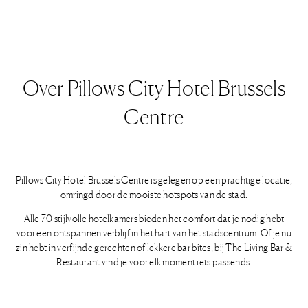
Over Pillows City Hotel Brussels
Centre
Pillows City Hotel Brussels Centre is gelegen op een prachtige locatie,
omringd door de mooiste hotspots van de stad.
Alle 70 stijlvolle hotelkamers bieden het comfort dat je nodig hebt
voor een ontspannen verblijf in het hart van het stadscentrum. Of je nu
zin hebt in verfijnde gerechten of lekkere bar bites, bij The Living Bar &
Restaurant vind je voor elk moment iets passends.