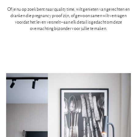
Of je nu op zoek bent naar quality time, wilt genieten van gerechten en
dranken die pregnancy proof zijn, of gewoon samen wilt vertragen
voordat het leven versnelt—aan elk detail is gedacht om deze
overnachting bijzonder voor jullie te maken.