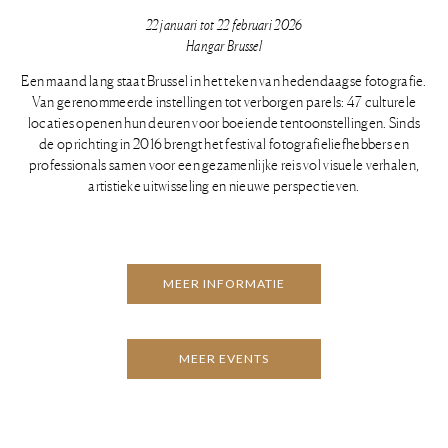
22 januari tot 22 februari 2026
Hangar Brussel
Een maand lang staat Brussel in het teken van hedendaagse fotografie.
Van gerenommeerde instellingen tot verborgen parels: 47 culturele
locaties openen hun deuren voor boeiende tentoonstellingen. Sinds
de oprichting in 2016 brengt het festival fotografieliefhebbers en
professionals samen voor een gezamenlijke reis vol visuele verhalen,
artistieke uitwisseling en nieuwe perspectieven.
MEER INFORMATIE
MEER EVENTS