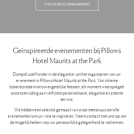
CHECK BESCHIKBAARHEID
Geïnspireerde evenementen bij Pillows
Hotel Maurits at the Park
Dompel uzelf onder in de elegantie van het organiseren van uw
evenement in Pillows Hotel Maurits at the Park. Van intieme
bijeenkomsten tot onvergetelijke feesten, elk moment weerspiegelt
onze toewijding aan verfijnde personalisatie, elegantie en attente
service.
We hebben een selectie gemaakt van onze meest succesvolle
evenementen om uw visie te inspireren. Neem contact met ons op om
de mogelijkheden voor uw persoonlijke gelegenheid te verkennen.